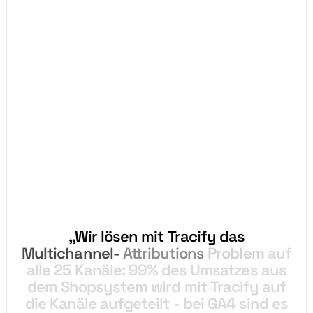
„Wir
lösen
mit
Tracify
das
Multichannel-
Attributions
Problem
auf
alle
25
Kanäle:
99%
des
Umsatzes
aus
dem
Shopsystem
wird
mit
Tracify
auf
die
Kanäle
aufgeteilt
-
bei
GA4
sind
es