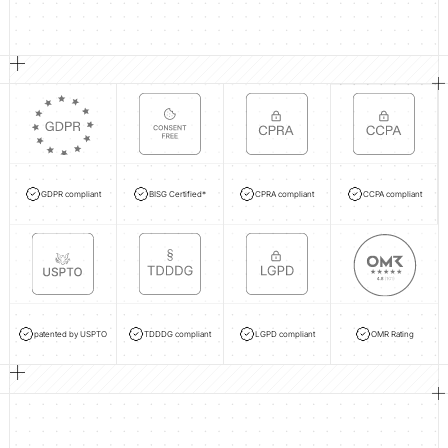
GDPR compliant
BISG Certified*
CPRA compliant
CCPA compliant
patented by USPTO
TDDDG compliant
LGPD compliant
OMR Rating