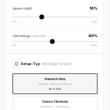
10%
Spend-Uplift
0%
30%
40%
CM3 Marge
(optional)
5%
80%
Setup-Typ
(einmalige Kosten)
Standard Shop
Shopify · WooCommerce
ab € 500
Custom Clientside
Headless · individuell