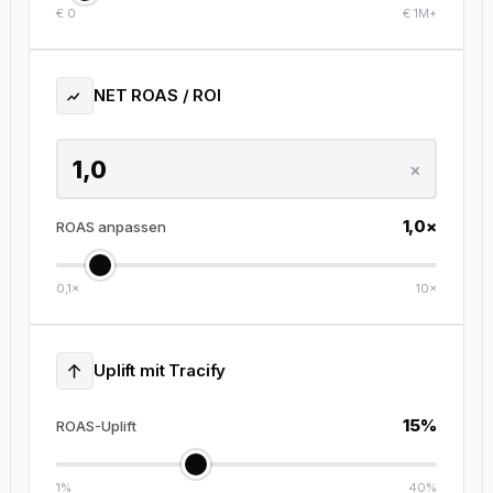
€ 0
€ 1M+
NET ROAS / ROI
×
1,0×
ROAS anpassen
0,1×
10×
Uplift mit Tracify
15%
ROAS-Uplift
1%
40%