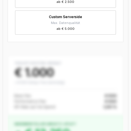
ab € 2.500
Custom Serverside
Max. Datenqualität
ab € 5.000
TRACIFY KOSTEN / MONAT
€ 1.000
+ € 500 Setup-Fee (einmalig)
Base Fee
€ 500
Performance Fee
€ 500
Eff. Rate auf Ad Spend
1,00 %
INKREMENTELLER UMSATZ-UPLIFT