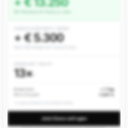
+ € 13.250
NET Revenue mit Tracify vs. ohne
ZUSÄTZLICHER PROFIT / MONAT
+ € 5.300
Nach CM3-Marge und Tracify Kosten
DEIN ROI MIT TRACIFY
13×
*
Break-Even
< 1 Tag
ROI in Prozent
1.225 %
* Umsatz-Multiple auf die Software-Kosten
Jetzt Demo anfragen