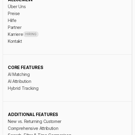
Ergebnisse per Mail erhalten
Über Uns
Preise
Kein Spam. Nur dein persönliches PDF.
Hilfe
Du stimmst zu, dass wir dich kontaktieren dürfen.
Partner
Karriere
HIRING
Kontakt
CORE FEATURES
AI Matching
AI Attribution
Hybrid Tracking
ADDITIONAL FEATURES
New vs. Returning Customer
Comprehensive Attribution